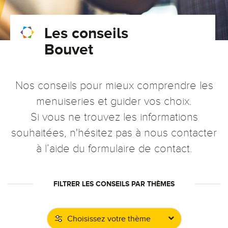
Conseils pour choisir
Tous nos accessoires volets roulants
Classique
Les conseils
Demander un devis
Tous nos accessoires volets battants
Accessoires
Bouvet
Télécharger le catalogue
Télécharger le catalogue
Conseils pour choisir
Nos conseils pour mieux comprendre les
Demander un devis
menuiseries et guider vos choix.
Si vous ne trouvez les informations
Télécharger le catalogue
souhaitées, n'hésitez pas à nous contacter
à l’aide du
formulaire de contact
.
FILTRER LES CONSEILS PAR THÈMES
Choisissez votre thème