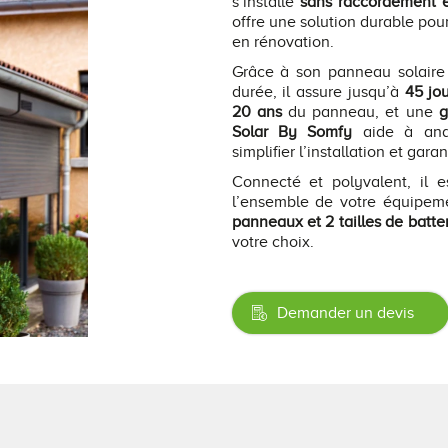
s’installe
sans raccordement é
offre une solution durable po
en rénovation.
Grâce à son panneau solaire
durée, il assure jusqu’à
45 jo
20 ans
du panneau, et une
g
Solar By Somfy
aide à anal
simplifier l’installation et gar
Connecté et polyvalent, il 
l’ensemble de votre équipe
panneaux et 2 tailles de batte
votre choix.
Demander un devis