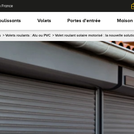
n France
oulissants
Volets
Portes d'entrée
Maison
s
>
Volets roulants : Alu ou PVC
>
Volet roulant solaire motorisé : la nouvelle so