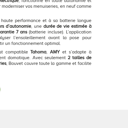
lectrique
, fonctionne en toute autonomie et
ur moderniser vos menuiseries, en neuf comme
 haute performance et à sa batterie longue
urs d’autonomie
, une
durée de vie estimée à
arantie 7 ans
(batterie incluse). L’application
yser l’ensoleillement avant la pose pour
antir un fonctionnement optimal.
est compatible
Tahoma
,
AMY
et s’adapte à
ment domotique. Avec seulement
2 tailles de
ries
, Bouvet couvre toute la gamme et facilite