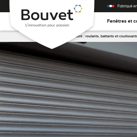
Fabriqué e
Fenêtres et c
Accueil
>
Volets sur mesure : roulants, battants et coulissant