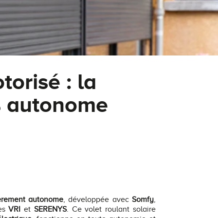
torisé : la
 % autonome
tièrement autonome
, développée avec
Somfy
,
res
VRI
et
SERENYS
. Ce volet roulant solaire