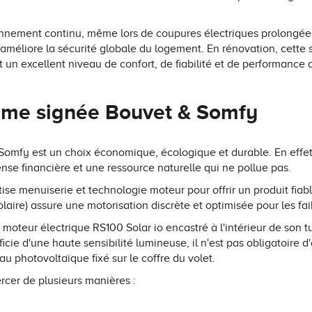
onnement continu, même lors de coupures électriques prolongée
e et améliore la sécurité globale du logement. En rénovation, cett
t un excellent niveau de confort, de fiabilité et de performance 
mme signée Bouvet & Somfy
 Somfy est un choix économique, écologique et durable. En effet
ense financière et une ressource naturelle qui ne pollue pas.
ise menuiserie et technologie moteur pour offrir un produit fiabl
olaire) assure une motorisation discrète et optimisée pour les f
 moteur électrique RS100 Solar io encastré à l'intérieur de son 
cie d'une haute sensibilité lumineuse, il n'est pas obligatoire d'av
u photovoltaïque fixé sur le coffre du volet.
ercer de plusieurs manières :