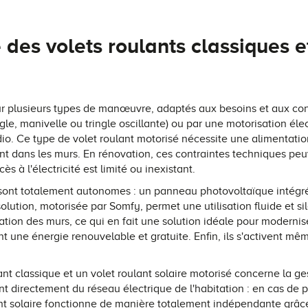
 des volets roulants classiques e
ur plusieurs types de manœuvre, adaptés aux besoins et aux con
 manivelle ou tringle oscillante) ou par une motorisation électr
dio. Ce type de volet roulant motorisé nécessite une alimentation
t dans les murs. En rénovation, ces contraintes techniques peuv
 à l'électricité est limité ou inexistant.
és sont totalement autonomes : un panneau photovoltaïque intégré
lution, motorisée par Somfy, permet une utilisation fluide et s
adation des murs, ce qui en fait une solution idéale pour moderni
ent une énergie renouvelable et gratuite. Enfin, ils s'activent 
ant
classique et un volet roulant solaire motorisé concerne la gest
nt directement du réseau électrique de l'habitation : en cas de
ulant solaire fonctionne de manière totalement indépendante grâce