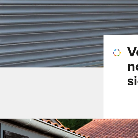
V
n
s