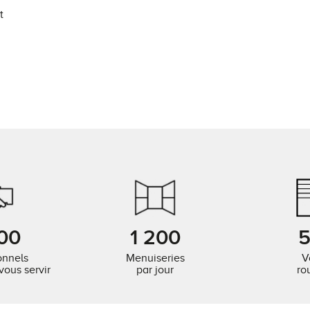
t
00
1 200
onnels
Menuiseries
V
vous servir
par jour
ro