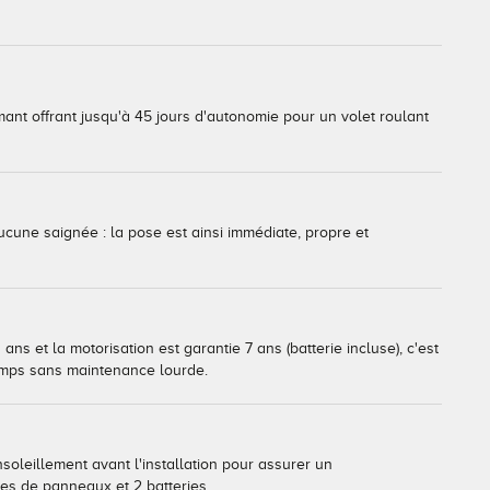
mant offrant jusqu'à 45 jours d'autonomie pour un volet roulant
cune saignée : la pose est ainsi immédiate, propre et
ns et la motorisation est garantie 7 ans (batterie incluse), c'est
emps sans maintenance lourde.
nsoleillement avant l'installation pour assurer un
es de panneaux et 2 batteries.