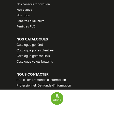
Nos conseils rénovation
Nos guides
Nos tutos
Fenêtres aluminium
Fenêtres PVC
NOS CATALOGUES
Catalogue général
Catalogue portes d'entrée
Catalogue gamme Bois
Catalogue volets battants
NOUS CONTACTER
Particulier: Demande d'information
Professionnel: Demande d'information
Demander un devis
Recrutement
DEVIS
Mentions Légales
•
Plan du site
•
Lexique
•
Paramètres des cookies
51 avis
© Bouvet - 2026 Tous droits réservés