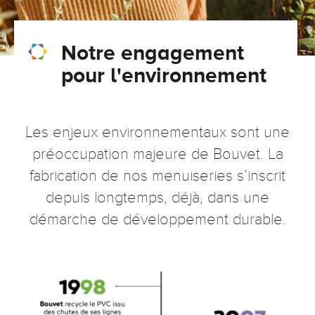
Conseils pour choisir
Tous nos accessoires volets roulants
Classique
Notre engagement
Demander un devis
Tous nos accessoires volets battants
Accessoires
pour l'environnement
Télécharger le catalogue
Télécharger le catalogue
Conseils pour choisir
Demander un devis
Les enjeux environnementaux sont une
préoccupation majeure de Bouvet. La
Télécharger le catalogue
fabrication de nos menuiseries s’inscrit
depuis longtemps, déjà, dans une
démarche de développement durable.