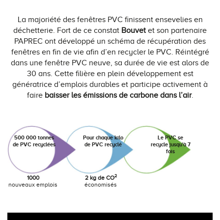
La majoriété des fenêtres PVC finissent ensevelies en
déchetterie. Fort de ce constat
Bouvet
et son partenaire
PAPREC ont développé un schéma de récupération des
fenêtres en fin de vie afin d’en recycler le PVC. Réintégré
dans une fenêtre PVC neuve, sa durée de vie est alors de
30 ans. Cette filière en plein développement est
génératrice d’emplois durables et participe activement à
faire
baisser les émissions de carbone dans l’air
.
500 000 tonnes
Pour chaque kilo
Le PVC se
de PVC recyclées
de PVC recyclé
recycle jusqu'à 7
fois
2
1000
2 kg de CO
nouveaux emplois
économisés