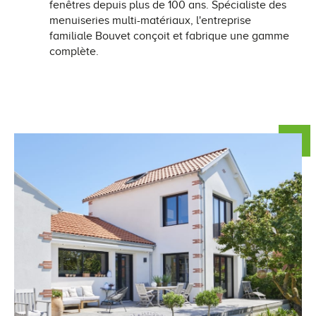
fenêtres depuis plus de 100 ans. Spécialiste des
Conseils pour choisir
Tous nos accessoires volets roulants
Classique
menuiseries multi-matériaux, l'entreprise
familiale Bouvet conçoit et fabrique une gamme
complète.
Demander un devis
Tous nos accessoires volets battants
Accessoires
Télécharger le catalogue
Télécharger le catalogue
Conseils pour choisir
Demander un devis
Télécharger le catalogue