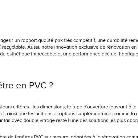
es : un rapport qualité-prix très compétitif, une durabilité rem
recyclable. Aussi, notre innovation exclusive de rénovation e
u esthétique impeccable et une performance accrue. Fabriquées 
être en PVC ?
urs critères : les dimensions, le type d'ouverture (ouvrant à la f
le), ainsi que les finitions et options supplémentaires comme la
tail avec double vitrage reste l'une des solutions les plus abor
 de fenêtres PVC sur mesure, adaptées à la rénovation comme 