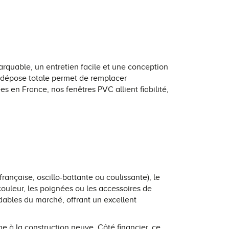
arquable, un entretien facile et une conception
n dépose totale permet de remplacer
en France, nos fenêtres PVC allient fiabilité,
rançaise, oscillo-battante ou coulissante), le
 couleur, les poignées ou les accessoires de
dables du marché, offrant un excellent
à la construction neuve. Côté financier, ce