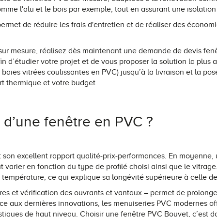
mme l'alu et le bois par exemple, tout en assurant une isolatio
ermet de réduire les frais d'entretien et de réaliser des écono
 sur mesure, réalisez dès maintenant une demande de devis fenê
n d’étudier votre projet et de vous proposer la solution la pl
,
baies vitrées coulissantes en PVC
) jusqu’à la livraison et la p
ort thermique et votre budget.
e d’une fenêtre en PVC ?
t son excellent rapport qualité-prix-performances. En moyenne,
varier en fonction du type de profilé choisi ainsi que le vitrag
e température, ce qui explique sa longévité supérieure à celle de
res et vérification des ouvrants et vantaux – permet de prolonge
râce aux dernières innovations, les menuiseries PVC modernes o
iques de haut niveau. Choisir une fenêtre PVC Bouvet, c’est don