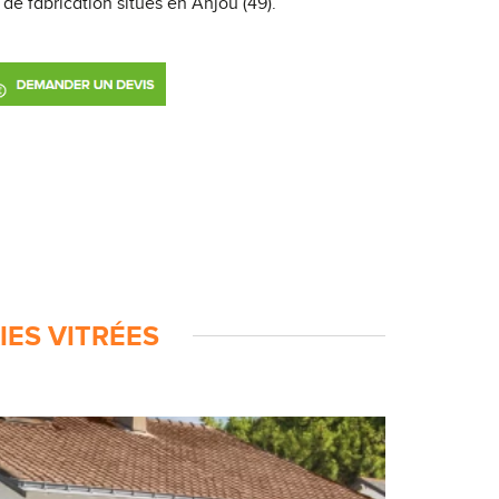
de fabrication situés en Anjou (49).
IES VITRÉES