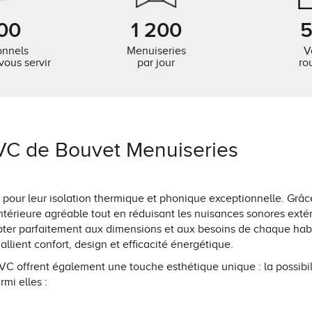
00
1 200
onnels
Menuiseries
V
vous servir
par jour
ro
PVC de Bouvet Menuiseries
pour leur isolation thermique et phonique exceptionnelle. Grâce
térieure agréable tout en réduisant les nuisances sonores ext
pter parfaitement aux dimensions et aux besoins de chaque hab
 allient confort, design et efficacité énergétique.
VC offrent également une touche esthétique unique : la possibilit
rmi elles :