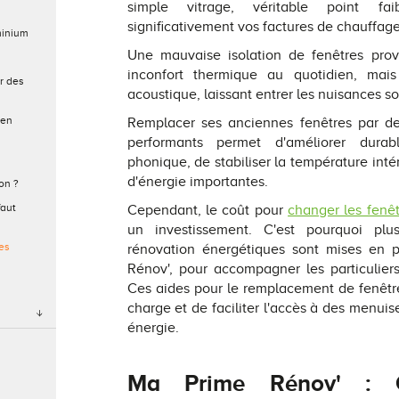
simple vitrage, véritable point f
significativement vos factures de chauffag
minium
Une mauvaise isolation de fenêtres prov
inconfort thermique au quotidien, mais
r des
acoustique, laissant entrer les nuisances s
 en
Remplacer ses anciennes fenêtres par des
performants permet d'améliorer durabl
phonique, de stabiliser la température inté
d'énergie importantes.
on ?
faut
Cependant, le coût pour
changer les fenê
un investissement. C'est pourquoi plus
es
rénovation énergétiques sont mises en 
Rénov', pour accompagner les particulier
Ces aides pour le remplacement de fenêtre
charge et de faciliter l'accès à des menui
énergie.
Ma Prime Rénov' : Ca