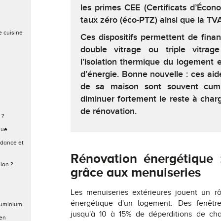
les primes CEE (Certificats d’Écono
taux zéro (éco-PTZ) ainsi que la TVA
e cuisine
Ces dispositifs permettent de financ
double vitrage ou triple vitrage
l’isolation thermique du logement 
d’énergie. Bonne nouvelle : ces aid
de sa maison sont souvent cumu
diminuer fortement le reste à charge
de rénovation.
 ?
que
ndance et
Rénovation énergétique 
lon ?
grâce aux menuiseries
Les menuiseries extérieures jouent un r
énergétique d'un logement. Des fenêtre
aluminium
jusqu'à 10 à 15% de déperditions de ch
 en