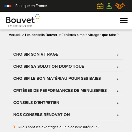
Fabriqué en France
Accueil
>
Les conseils Bouvet
>
Fenêtres simple vitrage : que faire ?
PVC
Volets roulants
Acier
Qui sommes-nous ?
CHOISIR SON VITRAGE
CHOISIR SA SOLUTION DOMOTIQUE
Mixte
Volets battants
Alu
L'innovation pour passion
CHOISIR LE BON MATÉRIAU POUR SES BAIES
Aluminium
Volets coulissants
Bois
Le client au cœur de nos préoccupations
CRITÈRES DE PERFORMANCES DE MENUISERIES
Bois
Tous nos volets
PVC
L'efficience industrielle
CONSEILS D'ENTRETIEN
Nos portes-fenêtres
Conseils pour choisir
Toutes nos portes d'entrée
Le respect de l'environnement
NOS CONSEILS RÉNOVATION
Toutes nos fenêtres
Demander un devis
Contemporaine
Quels sont les avantages d’un bloc baie intérieur ?