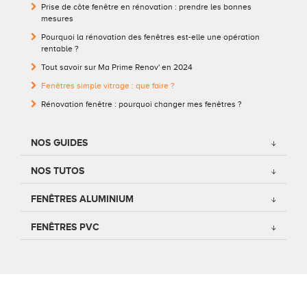
Prise de côte fenêtre en rénovation : prendre les bonnes
Conseils pour choisir
Tous nos accessoires volets roulants
Classique
mesures
Pourquoi la rénovation des fenêtres est-elle une opération
rentable ?
Demander un devis
Tous nos accessoires volets battants
Accessoires
Tout savoir sur Ma Prime Renov' en 2024
Fenêtres simple vitrage : que faire ?
Télécharger le catalogue
Télécharger le catalogue
Conseils pour choisir
Rénovation fenêtre : pourquoi changer mes fenêtres ?
Demander un devis
NOS GUIDES
Télécharger le catalogue
NOS TUTOS
FENÊTRES ALUMINIUM
FENÊTRES PVC