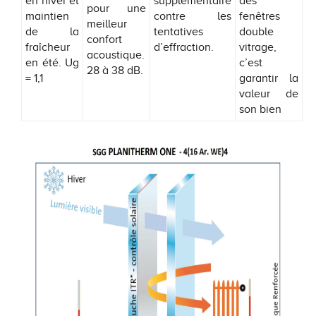
en hiver et
supplémentaire
des
pour une
maintien
contre les
fenêtres
meilleur
de la
tentatives
double
confort
fraîcheur
d’effraction.
vitrage,
acoustique.
en été. Ug
c’est
28 à 38 dB.
= 1,1
garantir la
valeur de
son bien