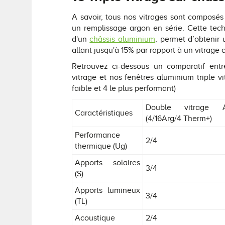
A savoir, tous nos vitrages sont composé
un remplissage argon en série. Cette tec
d'un
châssis aluminium
, permet d’obtenir
allant jusqu'à 15% par rapport à un vitrage 
Retrouvez ci-dessous un comparatif ent
vitrage et nos fenêtres aluminium triple vit
faible et 4 le plus performant)
Double vitrage A
Caractéristiques
(4/16Arg/4 Therm+)
Performance
2/4
thermique (Ug)
Apports solaires
3/4
(S)
Apports lumineux
3/4
(TL)
Acoustique
2/4