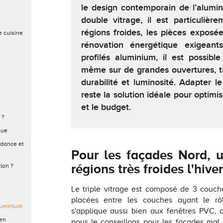
le design contemporain de l’alumin
double vitrage, il est particuli
régions froides, les pièces exposée
e cuisine
rénovation énergétique exigeant
profilés aluminium, il est possible
même sur de grandes ouvertures, tou
durabilité et luminosité. Adapter l
reste la solution idéale pour optimi
et le budget.
 ?
que
ndance et
Pour les façades Nord, 
régions très froides l'hiver
lon ?
Le triple vitrage est composé de 3 couc
placées entre les couches ayant le rôl
aluminium
s'applique aussi bien aux fenêtres PVC, q
 en
nous le conseillons pour les façades ma