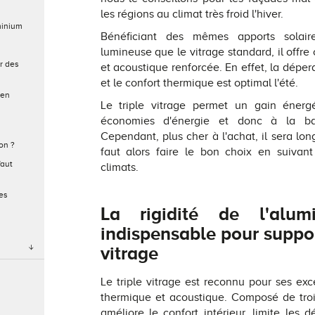
les régions au climat très froid l'hiver.
minium
Bénéficiant des mêmes apports solai
lumineuse que le vitrage standard, il offr
r des
et acoustique renforcée. En effet, la déperd
et le confort thermique est optimal l'été.
 en
Le triple vitrage permet un gain énerg
économies d'énergie et donc à la bai
Cependant, plus cher à l'achat, il sera long
on ?
faut alors faire le bon choix en suivant
faut
climats.
es
La rigidité de l'alu
indispensable pour support
vitrage
Le triple vitrage est reconnu pour ses exc
thermique et acoustique. Composé de trois 
améliore le confort intérieur, limite les 