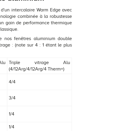
s d'un intercalaire Warm Edge avec
hnologie combinée à la robustesse
 un gain de performance thermique
classique.
re nos fenêtres aluminium double
rage : (note sur 4 : 1 étant le plus
lu
Triple vitrage Alu
(4/12Arg/4/12Arg/4 Therm+)
4/4
3/4
1/4
1/4