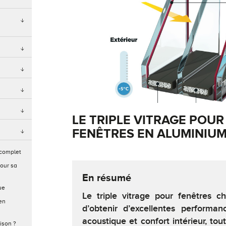
LE TRIPLE VITRAGE POUR
FENÊTRES EN ALUMINIU
 complet
our sa
En résumé
ue
Le triple vitrage pour fenêtres 
en
d’obtenir d’excellentes performan
acoustique et confort intérieur, tou
ison ?