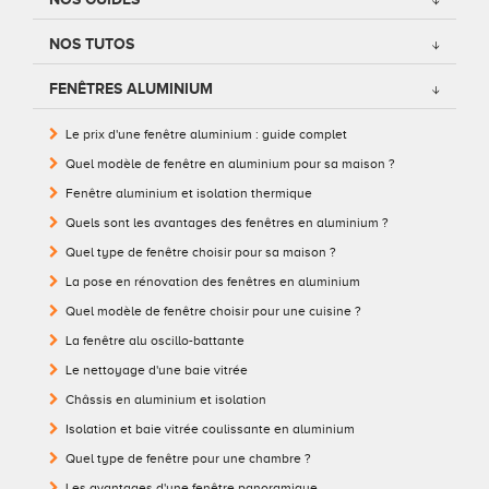
Conseils pour choisir
Tous nos accessoires volets roulants
Classique
NOS TUTOS
Demander un devis
Tous nos accessoires volets battants
Accessoires
FENÊTRES ALUMINIUM
Le prix d'une fenêtre aluminium : guide complet
Télécharger le catalogue
Télécharger le catalogue
Conseils pour choisir
Quel modèle de fenêtre en aluminium pour sa maison ?
Demander un devis
Fenêtre aluminium et isolation thermique
Quels sont les avantages des fenêtres en aluminium ?
Télécharger le catalogue
Quel type de fenêtre choisir pour sa maison ?
La pose en rénovation des fenêtres en aluminium
Quel modèle de fenêtre choisir pour une cuisine ?
La fenêtre alu oscillo-battante
Le nettoyage d'une baie vitrée
Châssis en aluminium et isolation
Isolation et baie vitrée coulissante en aluminium
Quel type de fenêtre pour une chambre ?
Les avantages d'une fenêtre panoramique