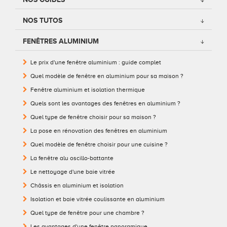
Conseils pour choisir
Tous nos accessoires volets roulants
Classique
NOS TUTOS
Demander un devis
Tous nos accessoires volets battants
Accessoires
FENÊTRES ALUMINIUM
Le prix d'une fenêtre aluminium : guide complet
Télécharger le catalogue
Télécharger le catalogue
Conseils pour choisir
Quel modèle de fenêtre en aluminium pour sa maison ?
Demander un devis
Fenêtre aluminium et isolation thermique
Quels sont les avantages des fenêtres en aluminium ?
Télécharger le catalogue
Quel type de fenêtre choisir pour sa maison ?
La pose en rénovation des fenêtres en aluminium
Quel modèle de fenêtre choisir pour une cuisine ?
La fenêtre alu oscillo-battante
Le nettoyage d'une baie vitrée
Châssis en aluminium et isolation
Isolation et baie vitrée coulissante en aluminium
Quel type de fenêtre pour une chambre ?
Les avantages d'une fenêtre panoramique