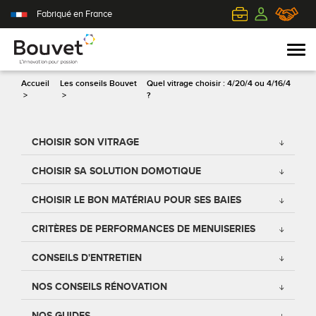
Fabriqué en France
Accueil
Les conseils Bouvet
Quel vitrage choisir : 4/20/4 ou 4/16/4
>
>
?
PVC
Volets roulants
Acier
Qui sommes-nous ?
CHOISIR SON VITRAGE
Mixte
Volets battants
Alu
L'innovation pour passion
CHOISIR SA SOLUTION DOMOTIQUE
Aluminium
Volets coulissants
Bois
Le client au cœur de nos préoccupations
CHOISIR LE BON MATÉRIAU POUR SES BAIES
CRITÈRES DE PERFORMANCES DE MENUISERIES
Bois
Tous nos volets
PVC
L'efficience industrielle
CONSEILS D'ENTRETIEN
Nos portes-fenêtres
Conseils pour choisir
Toutes nos portes d'entrée
Le respect de l'environnement
NOS CONSEILS RÉNOVATION
Toutes nos fenêtres
Demander un devis
Contemporaine
NOS GUIDES