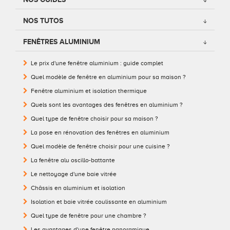
Conseils pour choisir
Tous nos accessoires volets roulants
Classique
NOS TUTOS
Demander un devis
Tous nos accessoires volets battants
Accessoires
FENÊTRES ALUMINIUM
Le prix d'une fenêtre aluminium : guide complet
Télécharger le catalogue
Télécharger le catalogue
Conseils pour choisir
Quel modèle de fenêtre en aluminium pour sa maison ?
Demander un devis
Fenêtre aluminium et isolation thermique
Quels sont les avantages des fenêtres en aluminium ?
Télécharger le catalogue
Quel type de fenêtre choisir pour sa maison ?
La pose en rénovation des fenêtres en aluminium
Quel modèle de fenêtre choisir pour une cuisine ?
La fenêtre alu oscillo-battante
Le nettoyage d'une baie vitrée
Châssis en aluminium et isolation
Isolation et baie vitrée coulissante en aluminium
Quel type de fenêtre pour une chambre ?
Les avantages d'une fenêtre panoramique