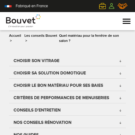
Fabriqué en France
Accueil
Les conseils Bouvet
Quel matériau pour la fenêtre de son
>
>
salon ?
PVC
Volets roulants
Acier
Qui sommes-nous ?
CHOISIR SON VITRAGE
Mixte
Volets battants
Alu
L'innovation pour passion
CHOISIR SA SOLUTION DOMOTIQUE
Aluminium
Volets coulissants
Bois
Le client au cœur de nos préoccupations
CHOISIR LE BON MATÉRIAU POUR SES BAIES
CRITÈRES DE PERFORMANCES DE MENUISERIES
Bois
Tous nos volets
PVC
L'efficience industrielle
CONSEILS D'ENTRETIEN
Nos portes-fenêtres
Conseils pour choisir
Toutes nos portes d'entrée
Le respect de l'environnement
NOS CONSEILS RÉNOVATION
Toutes nos fenêtres
Demander un devis
Contemporaine
NOS GUIDES