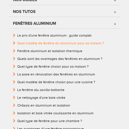
Conseils pour choisir
Tous nos accessoires volets roulants
Classique
NOS TUTOS
Demander un devis
Tous nos accessoires volets battants
Accessoires
FENÊTRES ALUMINIUM
Le prix d'une fenêtre aluminium : guide complet
Télécharger le catalogue
Télécharger le catalogue
Conseils pour choisir
Quel modèle de fenêtre en aluminium pour sa maison ?
Demander un devis
Fenêtre aluminium et isolation thermique
Quels sont les avantages des fenêtres en aluminium ?
Télécharger le catalogue
Quel type de fenêtre choisir pour sa maison ?
La pose en rénovation des fenêtres en aluminium
Quel modèle de fenêtre choisir pour une cuisine ?
La fenêtre alu oscillo-battante
Le nettoyage d'une baie vitrée
Châssis en aluminium et isolation
Isolation et baie vitrée coulissante en aluminium
Quel type de fenêtre pour une chambre ?
Les avantages d'une fenêtre panoramique