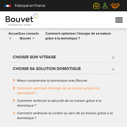
Fabriqué en France
Accueil
Les conseils
Comment optimiser l'énergie de sa maison
>
Bouvet
>
grâce à la domotique ?
PVC
Volets roulants
Acier
Qui sommes-nous ?
CHOISIR SON VITRAGE
Mixte
Volets battants
Alu
L'innovation pour passion
CHOISIR SA SOLUTION DOMOTIQUE
Aluminium
Volets coulissants
Bois
Le client au cœur de nos préoccupations
Mieux comprendre la domotique avec Bouvet
Comment optimiser l'énergie de sa maison grâce à la
Bois
Tous nos volets
PVC
L'efficience industrielle
domotique ?
Comment renforcer la sécurité de sa maison grâce à la
domotique ?
Nos portes-fenêtres
Conseils pour choisir
Toutes nos portes d'entrée
Le respect de l'environnement
Comment améliorer le confort au sein de sa maison grâce à la
domotique ?
Toutes nos fenêtres
Demander un devis
Contemporaine