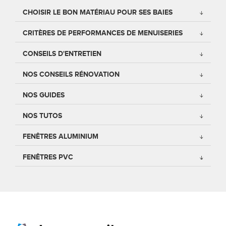
CHOISIR LE BON MATÉRIAU POUR SES BAIES
Conseils pour choisir
Tous nos accessoires volets roulants
Classique
CRITÈRES DE PERFORMANCES DE MENUISERIES
Demander un devis
Tous nos accessoires volets battants
Accessoires
CONSEILS D'ENTRETIEN
Télécharger le catalogue
Télécharger le catalogue
Conseils pour choisir
NOS CONSEILS RÉNOVATION
Demander un devis
NOS GUIDES
Télécharger le catalogue
NOS TUTOS
FENÊTRES ALUMINIUM
FENÊTRES PVC