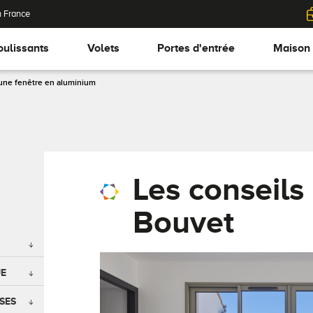
n France
oulissants
Volets
Portes d'entrée
Maison
 une fenêtre en aluminium
Les conseils
Bouvet
UE
SES