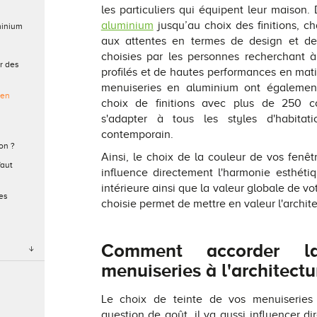
les particuliers qui équipent leur maison.
aluminium
jusqu’au choix des finitions, 
minium
aux attentes en termes de design et de
choisies par les personnes recherchant à 
r des
profilés et de hautes performances en matiè
menuiseries en aluminium ont également 
 en
choix de finitions avec plus de 250 co
s'adapter à tous les styles d'habitat
contemporain.
on ?
Ainsi, le choix de la couleur de vos fenêtr
faut
influence directement l'harmonie esthéti
intérieure ainsi que la valeur globale de vo
es
choisie permet de mettre en valeur l'archit
Comment accorder l
menuiseries à l'architect
Le choix de teinte de vos menuiseries
question de goût, il va aussi influencer di