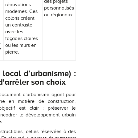
des projets
rénovations
personnalisés
modernes. Ces
ou régionaux.
coloris créent
un contraste
avec les
façades claires
t
ou les murs en
e
pierre.
 local d’urbanisme) :
d'arrêter son choix
 document d'urbanisme ayant pour
ne en matière de construction,
jectif est clair : préserver le
 encadrer le développement urbain
s.
tructibles, celles réservées à des