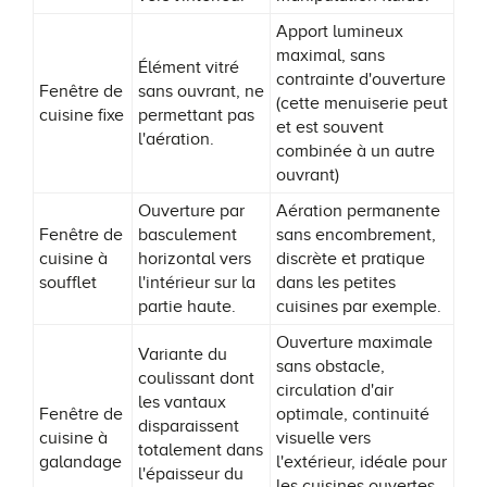
Apport lumineux
maximal, sans
Élément vitré
contrainte d'ouverture
Fenêtre de
sans ouvrant, ne
(cette menuiserie peut
cuisine fixe
permettant pas
et est souvent
l'aération.
combinée à un autre
ouvrant)
Ouverture par
Aération permanente
Fenêtre de
basculement
sans encombrement,
cuisine à
horizontal vers
discrète et pratique
soufflet
l'intérieur sur la
dans les petites
partie haute.
cuisines par exemple.
Ouverture maximale
Variante du
sans obstacle,
coulissant dont
circulation d'air
les vantaux
Fenêtre de
optimale, continuité
disparaissent
cuisine à
visuelle vers
totalement dans
galandage
l'extérieur, idéale pour
l'épaisseur du
les cuisines ouvertes