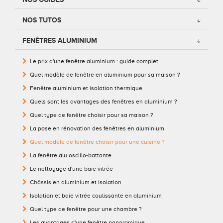
Conseils pour choisir
Tous nos accessoires volets roulants
Classique
NOS TUTOS
Demander un devis
Tous nos accessoires volets battants
Accessoires
FENÊTRES ALUMINIUM
Le prix d'une fenêtre aluminium : guide complet
Télécharger le catalogue
Télécharger le catalogue
Conseils pour choisir
Quel modèle de fenêtre en aluminium pour sa maison ?
Demander un devis
Fenêtre aluminium et isolation thermique
Quels sont les avantages des fenêtres en aluminium ?
Télécharger le catalogue
Quel type de fenêtre choisir pour sa maison ?
La pose en rénovation des fenêtres en aluminium
Quel modèle de fenêtre choisir pour une cuisine ?
La fenêtre alu oscillo-battante
Le nettoyage d'une baie vitrée
Châssis en aluminium et isolation
Isolation et baie vitrée coulissante en aluminium
Quel type de fenêtre pour une chambre ?
Les avantages d'une fenêtre panoramique