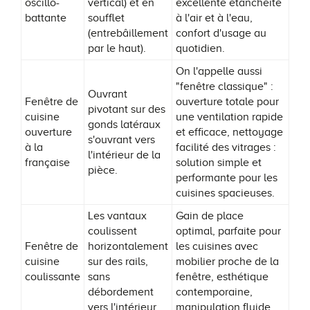
oscillo-
vertical) et en
excellente étanchéité
battante
soufflet
à l'air et à l'eau,
(entrebâillement
confort d'usage au
par le haut).
quotidien.
On l'appelle aussi
"fenêtre classique" :
Ouvrant
Fenêtre de
ouverture totale pour
pivotant sur des
cuisine
une ventilation rapide
gonds latéraux
ouverture
et efficace, nettoyage
s'ouvrant vers
à la
facilité des vitrages :
l'intérieur de la
française
solution simple et
pièce.
performante pour les
cuisines spacieuses.
Les vantaux
Gain de place
coulissent
optimal, parfaite pour
Fenêtre de
horizontalement
les cuisines avec
cuisine
sur des rails,
mobilier proche de la
coulissante
sans
fenêtre, esthétique
débordement
contemporaine,
vers l'intérieur
manipulation fluide.