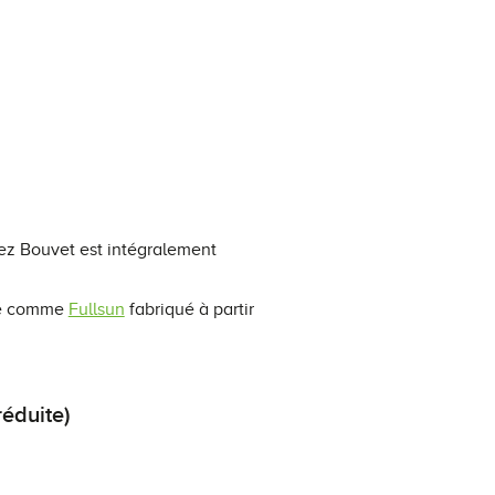
hez Bouvet est intégralement
lé comme
Fullsun
fabriqué à partir
réduite)