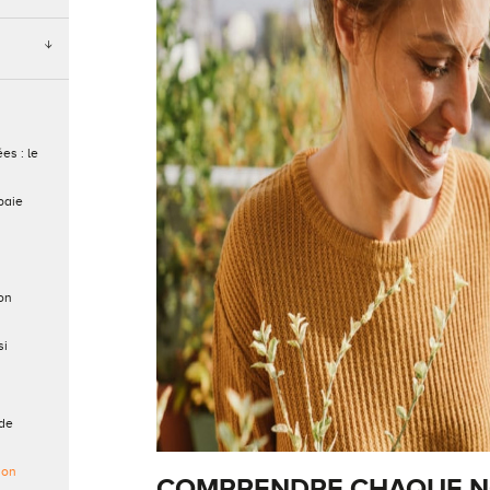
es : le
baie
on
si
 de
ion
COMPRENDRE CHAQUE N