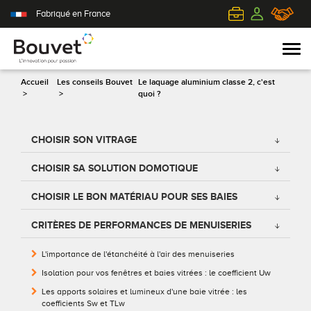
Fabriqué en France
Accueil
Les conseils Bouvet
Le laquage aluminium classe 2, c'est
>
>
quoi ?
PVC
Volets roulants
Acier
Qui sommes-nous ?
CHOISIR SON VITRAGE
Mixte
Volets battants
Alu
L'innovation pour passion
CHOISIR SA SOLUTION DOMOTIQUE
Aluminium
Volets coulissants
Bois
Le client au cœur de nos préoccupations
CHOISIR LE BON MATÉRIAU POUR SES BAIES
CRITÈRES DE PERFORMANCES DE MENUISERIES
Bois
Tous nos volets
PVC
L'efficience industrielle
L'importance de l'étanchéité à l'air des menuiseries
Nos portes-fenêtres
Conseils pour choisir
Toutes nos portes d'entrée
Le respect de l'environnement
Isolation pour vos fenêtres et baies vitrées : le coefficient Uw
Les apports solaires et lumineux d'une baie vitrée : les
Toutes nos fenêtres
Demander un devis
Contemporaine
coefficients Sw et TLw