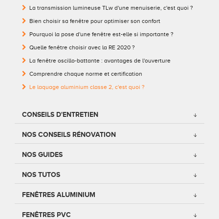
La transmission lumineuse TLw d'une menuiserie, c'est quoi ?
Conseils pour choisir
Tous nos accessoires volets roulants
Classique
Bien choisir sa fenêtre pour optimiser son confort
Pourquoi la pose d'une fenêtre est-elle si importante ?
Demander un devis
Tous nos accessoires volets battants
Accessoires
Quelle fenêtre choisir avec la RE 2020 ?
La fenêtre oscillo-battante : avantages de l'ouverture
Télécharger le catalogue
Télécharger le catalogue
Conseils pour choisir
Comprendre chaque norme et certification
Demander un devis
Le laquage aluminium classe 2, c'est quoi ?
Télécharger le catalogue
CONSEILS D'ENTRETIEN
NOS CONSEILS RÉNOVATION
NOS GUIDES
NOS TUTOS
FENÊTRES ALUMINIUM
FENÊTRES PVC