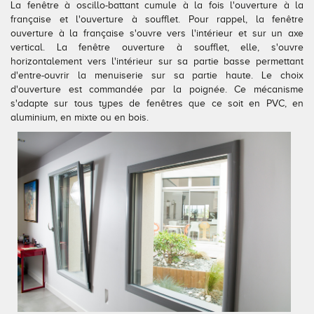
La fenêtre à oscillo-battant cumule à la fois l'ouverture à la
Conseils pour choisir
Tous nos accessoires volets roulants
Classique
française et l'ouverture à soufflet. Pour rappel, la fenêtre
ouverture à la française s'ouvre vers l'intérieur et sur un axe
vertical. La fenêtre ouverture à soufflet, elle, s'ouvre
Demander un devis
Tous nos accessoires volets battants
Accessoires
horizontalement vers l'intérieur sur sa partie basse permettant
d'entre-ouvrir la menuiserie sur sa partie haute. Le choix
Télécharger le catalogue
Télécharger le catalogue
Conseils pour choisir
d'ouverture est commandée par la poignée. Ce mécanisme
s'adapte sur tous types de fenêtres que ce soit en PVC, en
aluminium, en mixte ou en bois.
Demander un devis
Télécharger le catalogue