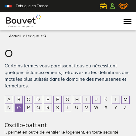
Fabriqué en France
Accueil
>
Lexique
>
O
O
PVC
Volets roulants
Acier
Qui sommes-nous ?
Certains termes vous paraissent flous ou nécessitent
Mixte
Volets battants
Alu
L'innovation pour passion
quelques éclaircissements, retrouvez ici les définitions des
mots les plus utilisés dans le domaine des menuiseries et
Aluminium
Volets coulissants
Bois
Le client au cœur de nos préoccupations
fermetures.
Bois
Tous nos volets
PVC
L'efficience industrielle
K
A
B
C
D
E
F
G
H
I
J
L
M
U
W
X
Y
Z
N
O
P
Q
R
S
T
V
Nos portes-fenêtres
Conseils pour choisir
Toutes nos portes d'entrée
Le respect de l'environnement
Oscillo-battant
Toutes nos fenêtres
Demander un devis
Contemporaine
Il permet en outre de ventiler le logement, en toute sécurité.