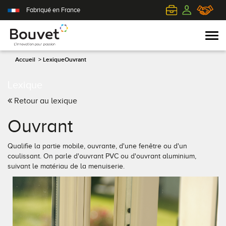
Fabriqué en France
Accueil
>
Lexique
Ouvrant
Lexique
PVC
Volets roulants
Acier
Qui sommes-nous ?
Retour au lexique
Mixte
Volets battants
Alu
L'innovation pour passion
Ouvrant
Aluminium
Volets coulissants
Bois
Le client au cœur de nos préoccupations
Qualifie la partie mobile, ouvrante, d'une fenêtre ou d'un
coulissant. On parle d'ouvrant PVC ou d'ouvrant aluminium,
Bois
Tous nos volets
PVC
L'efficience industrielle
suivant le matériau de la menuiserie.
Nos portes-fenêtres
Conseils pour choisir
Toutes nos portes d'entrée
Le respect de l'environnement
Toutes nos fenêtres
Demander un devis
Contemporaine