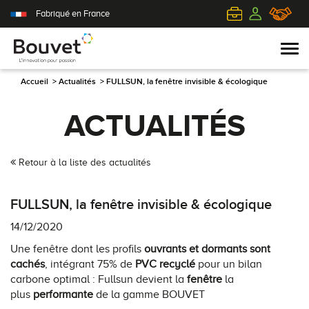
Fabriqué en France
Accueil
>
Actualités
>
FULLSUN, la fenêtre invisible & écologique
ACTUALITÉS
PVC
Volets roulants
Acier
Qui sommes-nous ?
Mixte
Volets battants
Alu
L'innovation pour passion
Retour à la liste des actualités
Aluminium
Volets coulissants
Bois
Le client au cœur de nos préoccupations
FULLSUN, la fenêtre invisible & écologique
Bois
Tous nos volets
PVC
L'efficience industrielle
14/12/2020
Une fenêtre dont les profils
ouvrants et dormants sont
Nos portes-fenêtres
Conseils pour choisir
Toutes nos portes d'entrée
Le respect de l'environnement
cachés
, intégrant 75% de
PVC recyclé
pour un bilan
carbone optimal : Fullsun devient la
fenêtre
la
Toutes nos fenêtres
Demander un devis
Contemporaine
plus
performante
de la gamme BOUVET