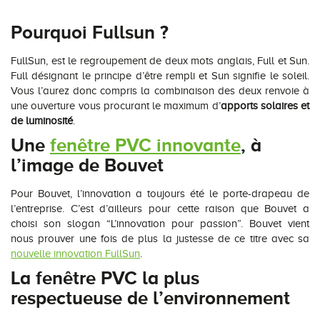
Conseils pour choisir
Tous nos accessoires volets roulants
Classique
Pourquoi Fullsun ?
Demander un devis
Tous nos accessoires volets battants
Accessoires
FullSun, est le regroupement de deux mots anglais, Full et Sun.
Full désignant le principe d’être rempli et Sun signifie le soleil.
Télécharger le catalogue
Télécharger le catalogue
Vous l’aurez donc compris la combinaison des deux renvoie à
Conseils pour choisir
une ouverture vous procurant le maximum d’
apports solaires et
de luminosité
.
Demander un devis
Une
fenêtre PVC innovante
, à
l’image de Bouvet
Télécharger le catalogue
Pour Bouvet, l’innovation a toujours été le porte-drapeau de
l’entreprise. C’est d’ailleurs pour cette raison que Bouvet a
choisi son slogan “L’innovation pour passion”. Bouvet vient
nous prouver une fois de plus la justesse de ce titre avec sa
nouvelle innovation FullSun
.
La fenêtre PVC la plus
respectueuse de l’environnement