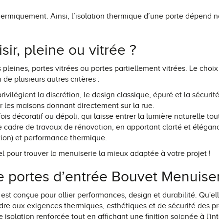
 thermiquement. Ainsi, l’isolation thermique d’une porte dépend
ir, pleine ou vitrée ?
leines, portes vitrées ou portes partiellement vitrées. Le choi
de plusieurs autres critères :
privilégient la discrétion, le design classique, épuré et la sécuri
ur les maisons donnant directement sur la rue.
fois décoratif ou dépoli, qui laisse entrer la lumière naturelle tou
 cadre de travaux de rénovation, en apportant clarté et éléganc
action) et performance thermique.
l pour trouver la menuiserie la mieux adaptée à votre projet !
 portes d’entrée Bouvet Menuise
t conçue pour allier performances, design et durabilité. Qu'ell
dre aux exigences thermiques, esthétiques et de sécurité des 
olation renforcée tout en affichant une finition soignée à l'in