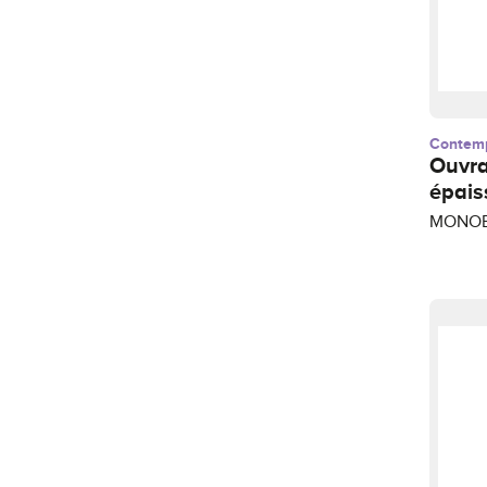
Contem
Ouvr
épais
MONOB