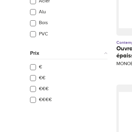
Acier
Alu
Bois
PVC
Contem
Ouvr
Prix
épais
MONOBL
€
€€
€€€
€€€€