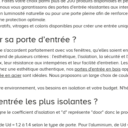
… Faites votre choix parmi plus de 200 produits disponibles et pe
nous vous garantissons des portes d'entrée résistantes aux intem
luminosité naturelle ou pour une porte pleine afin de renforcer 
ne protection optimale.
atifs, vitrages et coloris disponibles pour créer une entrée uniq
r sa porte d’entrée ?
 s'accordent parfaitement avec vos fenêtres, qu'elles soient e
 de plusieurs critères : l'esthétique, l'isolation, la sécurité et 
, leur résistance aux intempéries et leur facilité d'entretien. Le
chez une esthétique authentique, nos
portes d'entrée en bois
app
ée en acier
sont idéales. Nous proposons un large choix de couleu
tre environnement, vos besoins en isolation et votre budget. N'
entrée les plus isolantes ?
e le coefficient d'isolation et "d" représente "door" donc le produ
e Ud = 1.2 à 1.4 selon le type de porte. Pour l'aluminium, de Ud =