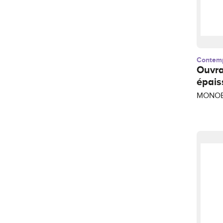
Contem
Ouvr
épais
MONOBL