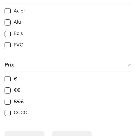
Acier
Alu
Bois
PVC
Prix
€
€€
€€€
€€€€