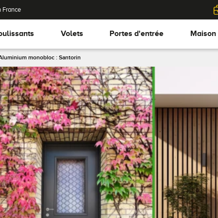
n France
oulissants
Volets
Portes d'entrée
Maison
Aluminium monobloc : Santorin