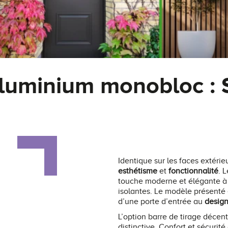
luminium monobloc : 
Identique sur les faces extérie
esthétisme
et
fonctionnalité
. 
touche moderne et élégante à 
isolantes. Le modèle présenté 
d’une porte d’entrée au
design
L’option barre de tirage décen
distinctive. Confort et sécurit