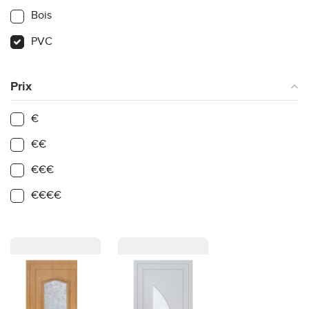
Bois
PVC
Prix
€
€€
€€€
€€€€