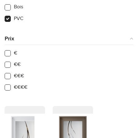
Bois
PVC
Prix
€
€€
€€€
€€€€