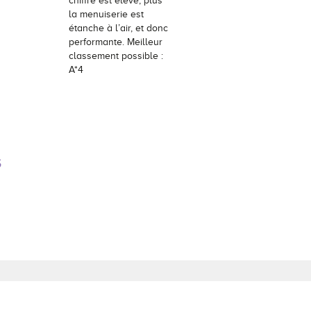
chiffre est élevé, plus
la menuiserie est
étanche à l’air, et donc
performante. Meilleur
classement possible :
A*4
S