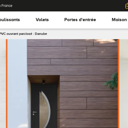
n France
oulissants
Volets
Portes d'entrée
Maison
PVC ouvrant parclosé : Danube