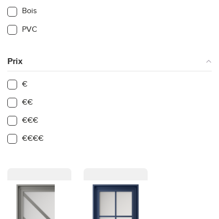
Bois
PVC
Prix
€
€€
€€€
€€€€