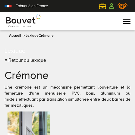
Fabriqué en France
Accueil
>
Lexique
Crémone
Lexique
PVC
Volets roulants
Acier
Qui sommes-nous ?
Retour au lexique
Mixte
Volets battants
Alu
L'innovation pour passion
Crémone
Aluminium
Volets coulissants
Bois
Le client au cœur de nos préoccupations
Une crémone est un mécanisme permettant l'ouverture et la
fermeture d'une menuiserie PVC, bois, aluminium ou
Bois
Tous nos volets
PVC
L'efficience industrielle
mixte s'effectuant par translation simultanée entre deux barres de
fer métalliques.
Nos portes-fenêtres
Conseils pour choisir
Toutes nos portes d'entrée
Le respect de l'environnement
Toutes nos fenêtres
Demander un devis
Contemporaine