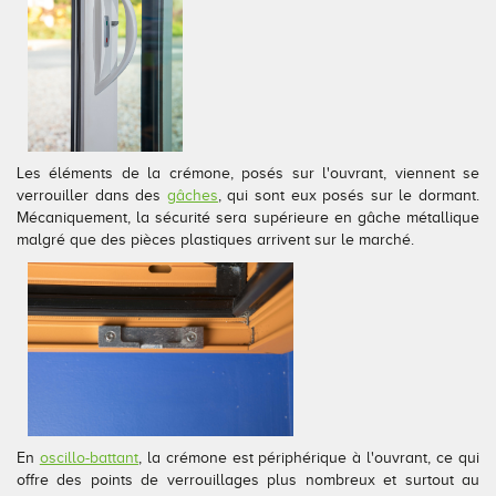
Conseils pour choisir
Tous nos accessoires volets roulants
Classique
Demander un devis
Tous nos accessoires volets battants
Accessoires
Télécharger le catalogue
Télécharger le catalogue
Conseils pour choisir
Les éléments de la crémone, posés sur l'ouvrant, viennent se
verrouiller dans des
Demander un devis
gâches
, qui sont eux posés sur le dormant.
Mécaniquement, la sécurité sera supérieure en gâche métallique
malgré que des pièces plastiques arrivent sur le marché.
Télécharger le catalogue
En
oscillo-battant
, la crémone est périphérique à l'ouvrant, ce qui
offre des points de verrouillages plus nombreux et surtout au