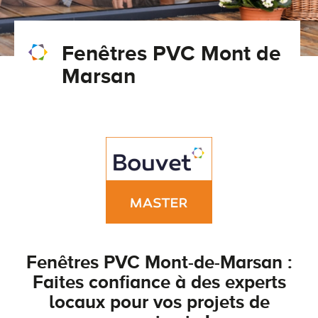
Conseils pour choisir
Tous nos accessoires volets roulants
Classique
Fenêtres PVC Mont de
Demander un devis
Tous nos accessoires volets battants
Accessoires
Marsan
Télécharger le catalogue
Télécharger le catalogue
Conseils pour choisir
Demander un devis
Télécharger le catalogue
Fenêtres PVC Mont-de-Marsan :
Faites confiance à des experts
locaux pour vos projets de