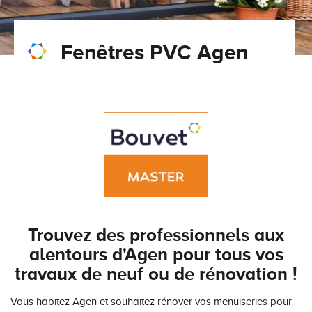
Conseils pour choisir
Tous nos accessoires volets roulants
Classique
Fenêtres PVC Agen
Demander un devis
Tous nos accessoires volets battants
Accessoires
Télécharger le catalogue
Télécharger le catalogue
Conseils pour choisir
Demander un devis
Télécharger le catalogue
Trouvez des professionnels aux
alentours d'Agen pour tous vos
travaux de neuf ou de rénovation !
Vous habitez Agen et souhaitez rénover vos menuiseries pour