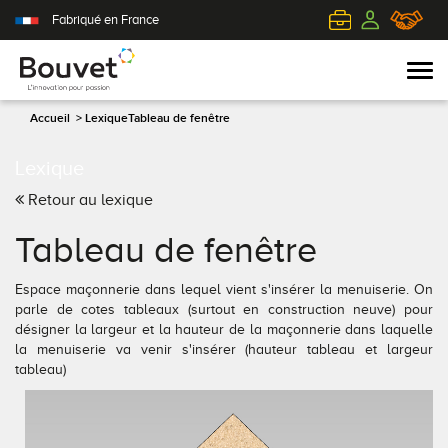
Fabriqué en France
Accueil
>
Lexique
Tableau de fenêtre
Lexique
PVC
Volets roulants
Acier
Qui sommes-nous ?
Retour au lexique
Mixte
Volets battants
Alu
L'innovation pour passion
Tableau de fenêtre
Aluminium
Volets coulissants
Bois
Le client au cœur de nos préoccupations
Espace maçonnerie dans lequel vient s'insérer la menuiserie. On
parle de cotes tableaux (surtout en construction neuve) pour
Bois
Tous nos volets
PVC
L'efficience industrielle
désigner la largeur et la hauteur de la maçonnerie dans laquelle
la menuiserie va venir s'insérer (hauteur tableau et largeur
tableau)
Nos portes-fenêtres
Conseils pour choisir
Toutes nos portes d'entrée
Le respect de l'environnement
Toutes nos fenêtres
Demander un devis
Contemporaine