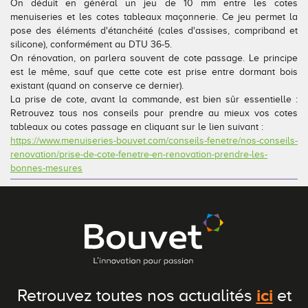
On déduit en général un jeu de 10 mm entre les cotes
menuiseries et les cotes tableaux maçonnerie. Ce jeu permet la
pose des éléments d'étanchéité (cales d'assises, compriband et
silicone), conformément au DTU 36-5.
On rénovation, on parlera souvent de cote passage. Le principe
est le même, sauf que cette cote est prise entre dormant bois
existant (quand on conserve ce dernier).
La prise de cote, avant la commande, est bien sûr essentielle :
Retrouvez tous nos conseils pour prendre au mieux vos cotes
tableaux ou cotes passage en cliquant sur le lien suivant :
https://www.menuiseries-bouvet.com/conseils-fenetre/nos-conseils-
renovation/prise-de-cote-fenetre-en-renovation-prendre-les-
bonnes-mesures
ici
Retrouvez toutes nos actualités
et