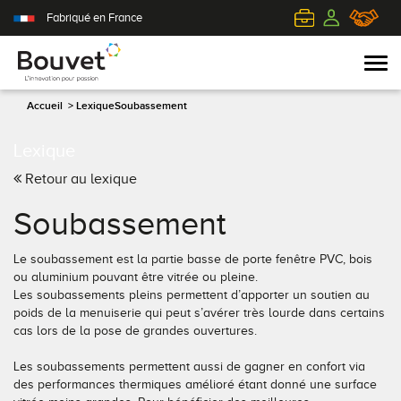
Fabriqué en France
Accueil
>
Lexique
Soubassement
Lexique
PVC
Volets roulants
Acier
Qui sommes-nous ?
Retour au lexique
Mixte
Volets battants
Alu
L'innovation pour passion
Soubassement
Aluminium
Volets coulissants
Bois
Le client au cœur de nos préoccupations
Le soubassement est la partie basse de porte fenêtre PVC, bois
ou aluminium pouvant être vitrée ou pleine.
Bois
Tous nos volets
PVC
L'efficience industrielle
Les soubassements pleins permettent d’apporter un soutien au
poids de la menuiserie qui peut s’avérer très lourde dans certains
cas lors de la pose de grandes ouvertures.
Nos portes-fenêtres
Conseils pour choisir
Toutes nos portes d'entrée
Le respect de l'environnement
Les soubassements permettent aussi de gagner en confort via
Toutes nos fenêtres
Demander un devis
Contemporaine
des performances thermiques amélioré étant donné une surface