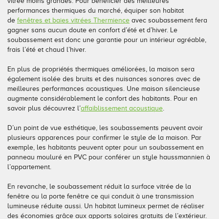
vitrée moins grandes. Pour bénéficier des meilleures
performances thermiques du marché, équiper son habitat
Conseils pour choisir
Tous nos accessoires volets roulants
Classique
de
fenêtres et baies vitrées Thermience
avec soubassement fera
gagner sans aucun doute en confort d’été et d’hiver. Le
Demander un devis
Tous nos accessoires volets battants
Accessoires
soubassement est donc une garantie pour un intérieur agréable,
frais l’été et chaud l’hiver.
Télécharger le catalogue
Télécharger le catalogue
Conseils pour choisir
En plus de propriétés thermiques améliorées, la maison sera
également isolée des bruits et des nuisances sonores avec de
Demander un devis
meilleures performances acoustiques. Une maison silencieuse
augmente considérablement le confort des habitants. Pour en
savoir plus découvrez l’
affaiblissement acoustique
.
Télécharger le catalogue
D’un point de vue esthétique, les soubassements peuvent avoir
plusieurs apparences pour confirmer le style de la maison. Par
exemple, les habitants peuvent opter pour un soubassement en
panneau mouluré en PVC pour conférer un style haussmannien à
l’appartement.
En revanche, le soubassement réduit la surface vitrée de la
fenêtre ou la porte fenêtre ce qui conduit à une transmission
lumineuse réduite aussi. Un habitat lumineux permet de réaliser
des économies grâce aux apports solaires gratuits de l’extérieur.