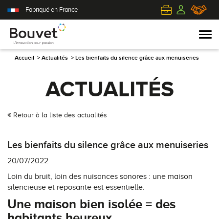
Fabriqué en France
Accueil
>
Actualités
>
Les bienfaits du silence grâce aux menuiseries
ACTUALITÉS
PVC
Volets roulants
Acier
Qui sommes-nous ?
Mixte
Volets battants
Alu
L'innovation pour passion
Retour à la liste des actualités
Aluminium
Volets coulissants
Bois
Le client au cœur de nos préoccupations
Les bienfaits du silence grâce aux menuiseries
Bois
Tous nos volets
PVC
L'efficience industrielle
20/07/2022
Loin du bruit, loin des nuisances sonores : une maison
Nos portes-fenêtres
Conseils pour choisir
Toutes nos portes d'entrée
Le respect de l'environnement
silencieuse et reposante est essentielle.
Une maison bien isolée =
des
Toutes nos fenêtres
Demander un devis
Contemporaine
habitants
heureux