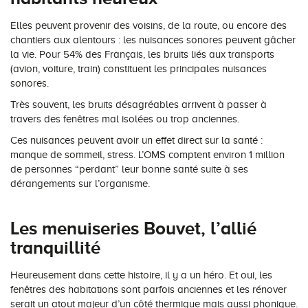
Conseils pour choisir
Tous nos accessoires volets roulants
Classique
Elles peuvent provenir des voisins, de la route, ou encore des
chantiers aux alentours : les nuisances sonores peuvent gâcher
Demander un devis
Tous nos accessoires volets battants
Accessoires
la vie. Pour 54% des Français, les bruits liés aux transports
(avion, voiture, train) constituent les principales nuisances
sonores.
Télécharger le catalogue
Télécharger le catalogue
Conseils pour choisir
Très souvent, les bruits désagréables arrivent à passer à
travers des fenêtres mal isolées ou trop anciennes.
Demander un devis
Ces nuisances peuvent avoir un effet direct sur la santé :
manque de sommeil, stress. L’OMS comptent environ 1 million
Télécharger le catalogue
de personnes “perdant” leur bonne santé suite à ses
dérangements sur l’organisme.
Les menuiseries Bouvet, l’allié
tranquillité
Heureusement dans cette histoire, il y a un héro. Et oui, les
fenêtres des habitations sont parfois anciennes et les rénover
serait un atout majeur d’un côté thermique mais aussi phonique.