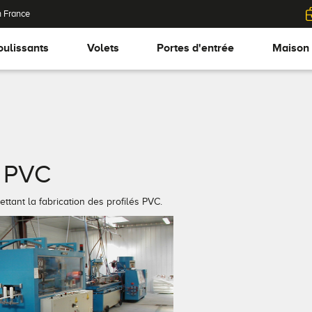
n France
oulissants
Volets
Portes d'entrée
Maison
n PVC
ttant la fabrication des profilés PVC.