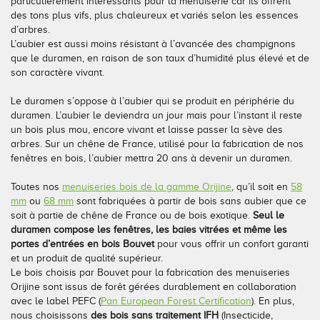
particulièrement intéressants pour la menuiserie car ils offrent
des tons plus vifs, plus chaleureux et variés selon les essences
Conseils pour choisir
Tous nos accessoires volets roulants
Classique
d’arbres.
L’aubier est aussi moins résistant à l’avancée des champignons
Demander un devis
Tous nos accessoires volets battants
Accessoires
que le duramen, en raison de son taux d’humidité plus élevé et de
son caractère vivant.
Télécharger le catalogue
Télécharger le catalogue
Conseils pour choisir
Le duramen s’oppose à l’aubier qui se produit en périphérie du
duramen. L’aubier le deviendra un jour mais pour l’instant il reste
Demander un devis
un bois plus mou, encore vivant et laisse passer la sève des
arbres. Sur un chêne de France, utilisé pour la fabrication de nos
fenêtres en bois, l’aubier mettra 20 ans à devenir un duramen.
Télécharger le catalogue
Toutes nos
menuiseries bois de la gamme Orijine
, qu’il soit en
58
mm
ou
68 mm
sont fabriquées à partir de bois sans aubier que ce
soit à partie de chêne de France ou de bois exotique.
Seul le
duramen compose les fenêtres, les baies vitrées et même les
portes d’entrées en bois Bouvet
pour vous offrir un confort garanti
et un produit de qualité supérieur.
Le bois choisis par Bouvet pour la fabrication des menuiseries
Orijine sont issus de forêt gérées durablement en collaboration
avec le label PEFC
(
Pan European Forest Certification
)
. En plus,
nous choisissons
des bois sans traitement IFH
(Insecticide,