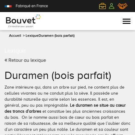
Fabriqué en France
Accueil
>
Lexique
Duramen (bois parfait)
Lexique
PVC
Volets roulants
Acier
Qui sommes-nous ?
Retour au lexique
Mixte
Volets battants
Alu
L'innovation pour passion
Duramen (bois parfait)
Aluminium
Volets coulissants
Bois
Le client au cœur de nos préoccupations
Zone intérieure qui, dans un arbre sur pied, ne contient plus de
cellules vivantes ou ne conduit plus la sève. Il possède une
Bois
Tous nos volets
PVC
L'efficience industrielle
durabilité naturelle qui varie selon les essences. Il est, en
général, peu ou pas imprégnable.
Le duramen se situe au cœur
des troncs d’arbres
et constitue les plus anciennes croissances
Nos portes-fenêtres
Conseils pour choisir
Toutes nos portes d'entrée
Le respect de l'environnement
du bois. On le nomme aussi bois de cœur ou bois parfait en
raison de sa robustesse, de sa meilleure qualité que l’aubier donc
Toutes nos fenêtres
Demander un devis
Contemporaine
d’un caractère un peu plus noble. Le duramen et sa couleur sont