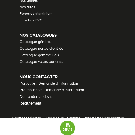
Nos guides
Nos tutos
Fenêtres aluminium
Fenêtres PVC
NOS CATALOGUES
Catalogue général
Catalogue portes d'entrée
Catalogue gamme Bois
Catalogue volets battants
NOUS CONTACTER
Particulier: Demande d'information
Professionnel: Demande d'information
Demander un devis
Recrutement
Mentions Légales
•
Plan du site
•
Lexique
•
Paramètres des cookies
51 avis
© Bouvet - 2026 Tous droits réservés
DEVIS