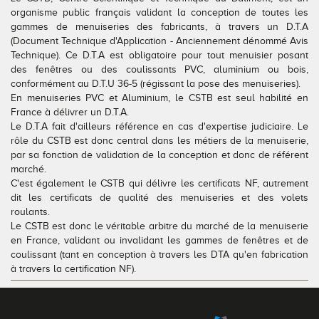
organisme public français validant la conception de toutes les
Conseils pour choisir
Tous nos accessoires volets roulants
Classique
gammes de menuiseries des fabricants, à travers un D.T.A
(Document Technique d'Application - Anciennement dénommé Avis
Demander un devis
Tous nos accessoires volets battants
Accessoires
Technique). Ce D.T.A est obligatoire pour tout menuisier posant
des fenêtres ou des coulissants PVC, aluminium ou bois,
conformément au D.T.U 36-5 (régissant la pose des menuiseries).
Télécharger le catalogue
Télécharger le catalogue
Conseils pour choisir
En menuiseries PVC et Aluminium, le CSTB est seul habilité en
France à délivrer un D.T.A.
Demander un devis
Le D.T.A fait d'ailleurs référence en cas d'expertise judiciaire. Le
rôle du CSTB est donc central dans les métiers de la menuiserie,
par sa fonction de validation de la conception et donc de référent
Télécharger le catalogue
marché.
C'est également le CSTB qui délivre les certificats NF, autrement
dit les certificats de qualité des menuiseries et des volets
roulants.
Le CSTB est donc le véritable arbitre du marché de la menuiserie
en France, validant ou invalidant les gammes de fenêtres et de
coulissant (tant en conception à travers les DTA qu'en fabrication
à travers la certification NF).