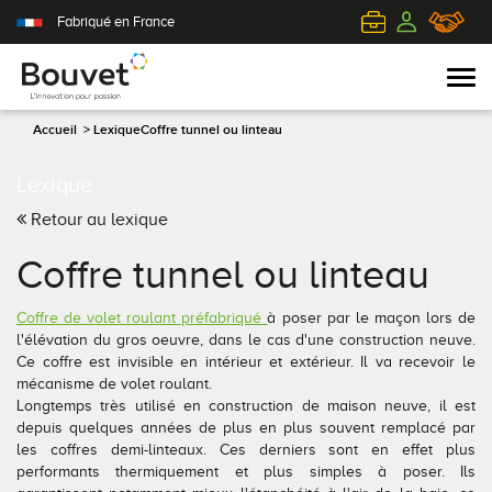
Fabriqué en France
Accueil
>
Lexique
Coffre tunnel ou linteau
Lexique
PVC
Volets roulants
Acier
Qui sommes-nous ?
Retour au lexique
Mixte
Volets battants
Alu
L'innovation pour passion
Coffre tunnel ou linteau
Aluminium
Volets coulissants
Bois
Le client au cœur de nos préoccupations
Coffre de volet roulant préfabriqué
à poser par le maçon lors de
l'élévation du gros oeuvre, dans le cas d'une construction neuve.
Bois
Tous nos volets
PVC
L'efficience industrielle
Ce coffre est invisible en intérieur et extérieur. Il va recevoir le
mécanisme de volet roulant.
Longtemps très utilisé en construction de maison neuve, il est
Nos portes-fenêtres
Conseils pour choisir
Toutes nos portes d'entrée
Le respect de l'environnement
depuis quelques années de plus en plus souvent remplacé par
les coffres demi-linteaux. Ces derniers sont en effet plus
Toutes nos fenêtres
Demander un devis
Contemporaine
performants thermiquement et plus simples à poser. Ils