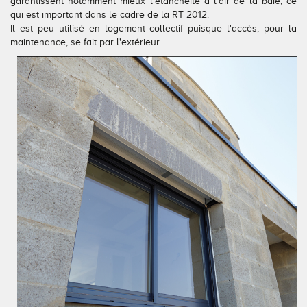
garantissent notamment mieux l'étanchéité à l'air de la baie, ce
qui est important dans le cadre de la RT 2012.
Conseils pour choisir
Tous nos accessoires volets roulants
Classique
Il est peu utilisé en logement collectif puisque l'accès, pour la
maintenance, se fait par l'extérieur.
Demander un devis
Tous nos accessoires volets battants
Accessoires
Télécharger le catalogue
Télécharger le catalogue
Conseils pour choisir
Demander un devis
Télécharger le catalogue