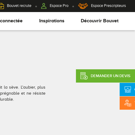
Bouvet recrute
Espace Pro
Espace Prescripteurs
 connectée
Inspirations
Découvrir Bouvet
DEMANDER UN DEVIS
 la sève. L'aubier, plus
prégnable et ne résiste
durable.