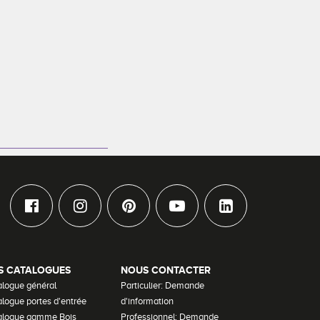
S CATALOGUES
NOUS CONTACTER
alogue général
Particulier: Demande
logue portes d'entrée
d'information
alogue gamme Bois
Professionnel: Demande