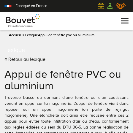
Fabriqué en France
Accueil
>
Lexique
Appui de fenêtre pvc ou aluminium
Lexique
PVC
Volets roulants
Acier
Qui sommes-nous ?
Retour au lexique
Mixte
Volets battants
Alu
L'innovation pour passion
Appui de fenêtre PVC ou
Aluminium
Volets coulissants
Bois
Le client au cœur de nos préoccupations
aluminium
Bois
Tous nos volets
PVC
L'efficience industrielle
Traverse basse du dormant d'une fenêtre ou d'un coulissant,
venant en appui sur la maçonnerie. L'appui de fenêtre vient donc
reposer sur un appui maçonnerie (on parle de rejingot
Nos portes-fenêtres
Conseils pour choisir
Toutes nos portes d'entrée
Le respect de l'environnement
maçonnerie). Une étanchéité doit ainsi être réalisée entre ces 2
appuis pour éviter toute infiltration d'air ou d'eau, conformément
Toutes nos fenêtres
Demander un devis
Contemporaine
aux règles éditées au sein du DTU 36-5. La bonne réalisation de