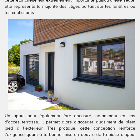
cette étanchéité est extrêmement importante puisqu'à elle seule,
elle représente la majorité des litiges portant sur les fenêtres ou
Conseils pour choisir
Tous nos accessoires volets roulants
Classique
les coulissants.
Demander un devis
Tous nos accessoires volets battants
Accessoires
Télécharger le catalogue
Télécharger le catalogue
Conseils pour choisir
Demander un devis
Télécharger le catalogue
Un appui peut également être encastré, notamment en cas
d'accès terrasse. Il permet alors d'accéder quasiment de plein
pied à l'extérieur. Très pratique, cette conception renforce
l'exigence quant à la bonne mise en oeuvre de la pièce d'appui