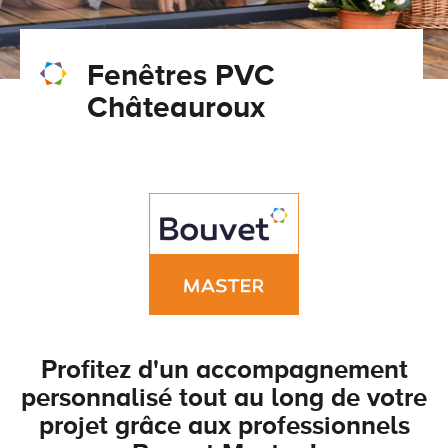
Conseils pour choisir
Tous nos accessoires volets roulants
Classique
Fenêtres PVC
Demander un devis
Tous nos accessoires volets battants
Accessoires
Châteauroux
Télécharger le catalogue
Télécharger le catalogue
Conseils pour choisir
Demander un devis
Télécharger le catalogue
Profitez d'un accompagnement
personnalisé tout au long de votre
projet grâce aux professionnels