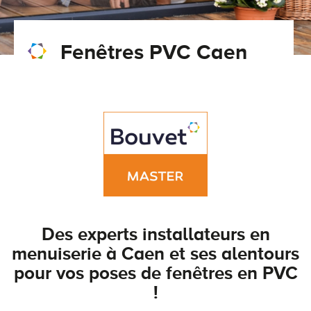
Conseils pour choisir
Tous nos accessoires volets roulants
Classique
Fenêtres PVC Caen
Demander un devis
Tous nos accessoires volets battants
Accessoires
Télécharger le catalogue
Télécharger le catalogue
Conseils pour choisir
Demander un devis
Télécharger le catalogue
Des experts installateurs en
menuiserie à Caen et ses alentours
pour vos poses de fenêtres en PVC
!