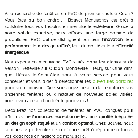
À la recherche de fenêtres en PVC de premier choix à Caen ?
Vous êtes au bon endroit ! Bouvet Menuiseries est prêt à
satisfaire tous vos besoins en menuiserie extérieure. Grâce à
notre
solide expertise
, nous offrons une large gamme de
produits en PVC, qui se distinguent par leur
innovation
, leur
performance
, leur
design raffiné
, leur
durabilité
et leur
efficacité
énergétique
.
Nos experts en menuiserie PVC situés dans les alentours de
Verson, Betteville-sur-Oudon, Mondeville, Fleury-sur-Orne ainsi
que Hérouville-Saint-Clair sont à votre service pour vous
conseiller et vous aider à sélectionner les
ouvertures parfaites
pour votre maison. Que vous ayez besoin de remplacer vos
anciennes fenêtres ou d'installer de nouvelles baies vitrées,
nous avons la solution idéale pour vous !
Découvrez nos collections de fenêtres en PVC, conçues pour
offrir des
performances exceptionnelles
, une
qualité inégalée
,
un
design sophistiqué
et un
confort optimal.
Chez Bouvet, nous
sommes le partenaire de confiance, prêt à répondre à toutes
vos exigences en matière de menuiserie.