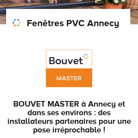
Conseils pour choisir
Tous nos accessoires volets roulants
Classique
Fenêtres PVC Annecy
Demander un devis
Tous nos accessoires volets battants
Accessoires
Télécharger le catalogue
Télécharger le catalogue
Conseils pour choisir
Demander un devis
Télécharger le catalogue
BOUVET MASTER à Annecy et
dans ses environs : des
installateurs partenaires pour une
pose irréprochable !