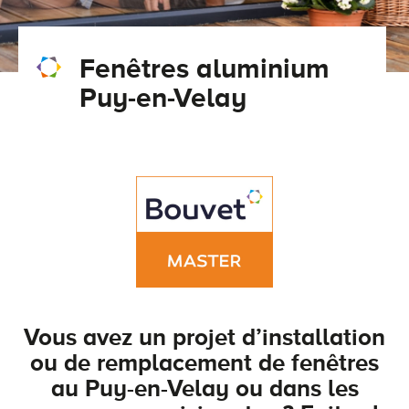
Conseils pour choisir
Tous nos accessoires volets roulants
Classique
Fenêtres aluminium
Demander un devis
Tous nos accessoires volets battants
Accessoires
Puy-en-Velay
Télécharger le catalogue
Télécharger le catalogue
Conseils pour choisir
Demander un devis
Télécharger le catalogue
Vous avez un projet d’installation
ou de remplacement de fenêtres
au Puy-en-Velay ou dans les