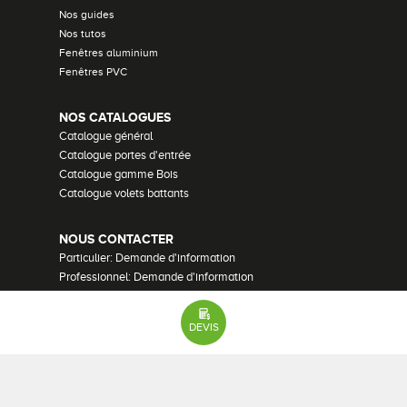
Nos guides
Nos tutos
Fenêtres aluminium
Fenêtres PVC
NOS CATALOGUES
Catalogue général
Catalogue portes d'entrée
Catalogue gamme Bois
Catalogue volets battants
NOUS CONTACTER
Particulier: Demande d'information
Professionnel: Demande d'information
Demander un devis
Recrutement
DEVIS
Mentions Légales
•
Plan du site
•
Lexique
•
Paramètres des cookies
51 avis
© Bouvet - 2026 Tous droits réservés