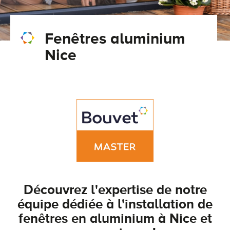
Conseils pour choisir
Tous nos accessoires volets roulants
Classique
Fenêtres aluminium
Demander un devis
Tous nos accessoires volets battants
Accessoires
Nice
Télécharger le catalogue
Télécharger le catalogue
Conseils pour choisir
Demander un devis
Télécharger le catalogue
Découvrez l'expertise de notre
équipe dédiée à l'installation de
fenêtres en aluminium à Nice et