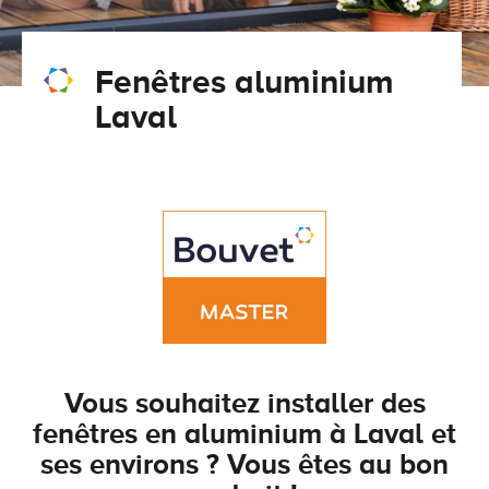
Conseils pour choisir
Tous nos accessoires volets roulants
Classique
Fenêtres aluminium
Demander un devis
Tous nos accessoires volets battants
Accessoires
Laval
Télécharger le catalogue
Télécharger le catalogue
Conseils pour choisir
Demander un devis
Télécharger le catalogue
Vous souhaitez installer des
fenêtres en aluminium à Laval et
ses environs ? Vous êtes au bon