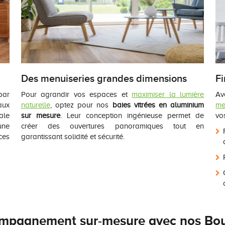
Des menuiseries grandes dimensions
Fi
par
Pour agrandir vos espaces et
maximiser la lumière
A
aux
naturelle
, optez pour nos
baies vitrées en aluminium
me
ale
sur mesure
. Leur conception ingénieuse permet de
vos
une
créer des ouvertures panoramiques tout en
ces
garantissant solidité et sécurité.
mpagnement sur-mesure avec nos Bou