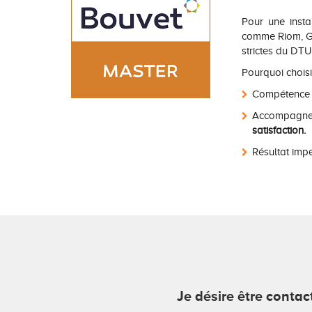
Pour une insta
comme Riom, Ge
strictes du DTU
Pourquoi choisi
Compétence et
Accompagnem
satisfaction.
Résultat imp
Je désire être conta