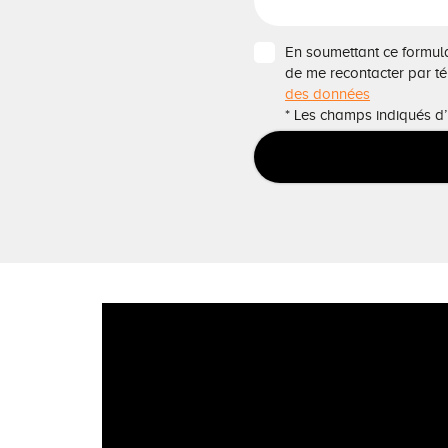
En soumettant ce formulai
de me recontacter par t
des données
* Les champs indiqués d’