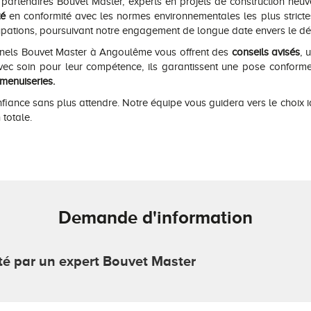
 partenaires Bouvet Master, experts en projets de construction neu
té
en conformité avec les normes environnementales les plus stricte
pations, poursuivant notre engagement de longue date envers le d
nels Bouvet Master à Angoulême vous offrent des
conseils avisés
, 
vec soin pour leur compétence, ils garantissent une pose confo
 menuiseries.
fiance sans plus attendre. Notre équipe vous guidera vers le choix i
 totale.
Demande d'information
cté par un expert Bouvet Master