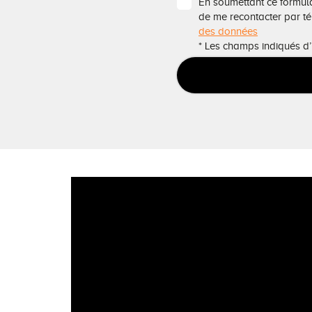
En soumettant ce formulai
de me recontacter par t
des données
* Les champs indiqués d’