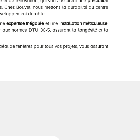
ve et de rénovation, qui vous assurent une
prestation
s. Chez Bouvet, nous mettons la durabilité au centre
éveloppement durable.
une
expertise inégalée
et une
installation méticuleuse
.
rme aux normes DTU 36-5, assurant la
longévité
et la
déal de fenêtres pour tous vos projets, vous assurant