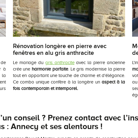
Rénovation longère en pierre avec
Me
fenêtres en alu gris anthracite
de
 de
Le mariage du
gris anthracite
avec la pierre ancienne
L'
r à
crée une
harmonie parfaite
. Le gris modernise la pierre
ma
 la
tout en apportant une touche de charme et d'élégance.
vo
ent
Ce combo unique confère à la longère un
aspect à la
au
urs
fois contemporain et intemporel.
se
ég
’un conseil ? Prenez contact avec l’ins
s : Annecy et ses alentours !