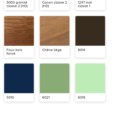
5003 granité
Canon classe 2
1247 mat
classe 2 (HD)
(HD)
classe 1
Faux bois
Chêne liège
8014
foncé
5010
6021
6019