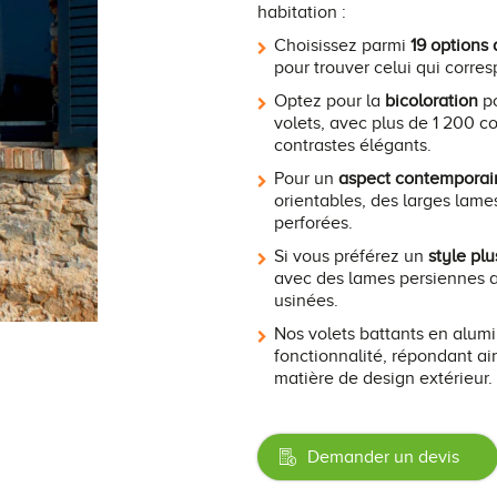
habitation :
Choisissez parmi
19 options
pour trouver celui qui corre
Optez pour la
bicoloration
p
volets, avec plus de 1 200 co
contrastes élégants.
Pour un
aspect contemporai
orientables, des larges lames
perforées.
Si vous préférez un
style plu
avec des lames persiennes aj
usinées.
Nos volets battants en alumi
fonctionnalité, répondant ai
matière de design extérieur.
Demander un devis