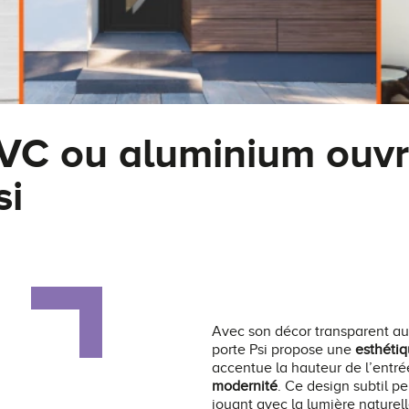
VC ou aluminium ouvra
si
Avec son décor transparent aux
porte Psi propose une
esthéti
accentue la hauteur de l’entr
modernité
. Ce design subtil p
jouant avec la lumière naturell