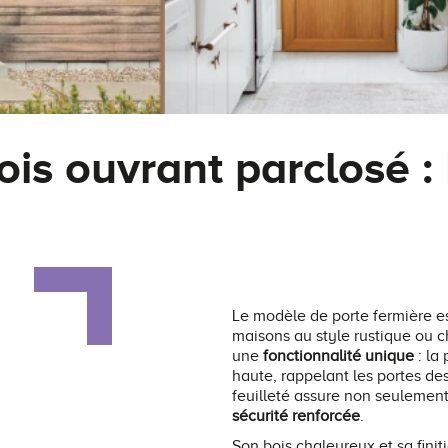
ois ouvrant parclosé :
Le modèle de porte fermière e
maisons au style rustique ou c
une
fonctionnalité unique
: la 
haute, rappelant les portes de
feuilleté assure non seulemen
sécurité renforcée
.
Son bois chaleureux et sa fini