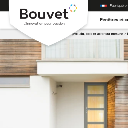
Fabriqué e
Fenêtres et c
Accueil
>
Porte d'entrée pvc, alu, bois et acier sur mesure
>